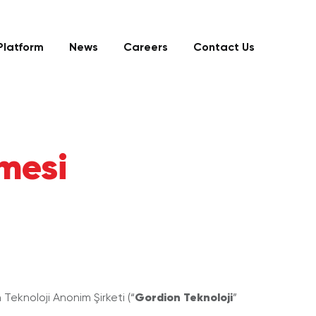
Platform
News
Careers
Contact Us
nmesi
Gordion Teknoloji
n Teknoloji Anonim Şirketi (“
”