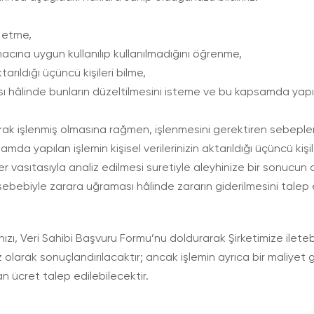
p etme,
amacına uygun kullanılıp kullanılmadığını öğrenme,
tarıldığı üçüncü kişileri bilme,
ması hâlinde bunların düzeltilmesini isteme ve bu kapsamda yapıla
rak işlenmiş olmasına rağmen, işlenmesini gerektiren sebeplerin
da yapılan işlemin kişisel verilerinizin aktarıldığı üçüncü kişil
er vasıtasıyla analiz edilmesi suretiyle aleyhinize bir sonucun
si sebebiyle zarara uğraması hâlinde zararın giderilmesini talep
ızı, Veri Sahibi Başvuru Formu’nu doldurarak Şirketimize iletebi
olarak sonuçlandırılacaktır; ancak işlemin ayrıca bir maliyet g
n ücret talep edilebilecektir.