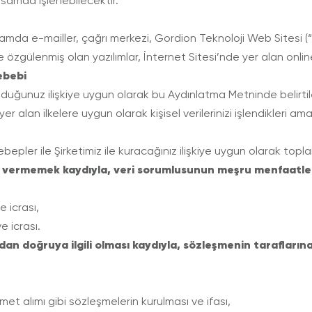
samda işlenebilecektir.
ortamda e-mailler, çağrı merkezi, Gordion Teknoloji Web Sitesi (“
e özgülenmiş olan yazılımlar, İnternet Sitesi’nde yer alan onlin
ebebi
ş olduğunuz ilişkiye uygun olarak bu Aydınlatma Metninde belirti
lan ilkelere uygun olarak kişisel verilerinizi işlendikleri amaç i
sebepler ile Şirketimiz ile kuracağınız ilişkiye uygun olarak to
rar vermemek kaydıyla, veri sorumlusunun meşru menfaatleri
e icrası,
e icrası.
n doğruya ilgili olması kaydıyla, sözleşmenin taraflarına a
met alımı gibi sözleşmelerin kurulması ve ifası,