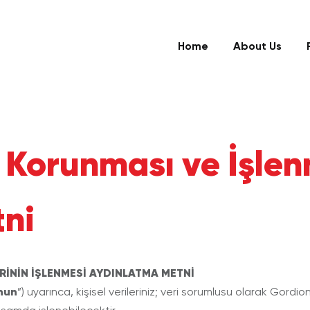
Home
About Us
in Korunması ve İşle
ni
RİNİN İŞLENMESİ AYDINLATMA METNİ
nun
”) uyarınca, kişisel verileriniz; veri sorumlusu olarak Gordio