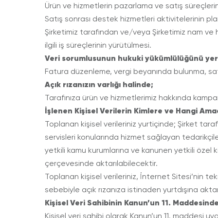
Ürün ve hizmetlerin pazarlama ve satış süreçlerin
Satış sonrası destek hizmetleri aktivitelerinin pla
Şirketimiz tarafından ve/veya Şirketimiz nam ve h
ilgili iş süreçlerinin yürütülmesi.
Veri sorumlusunun hukuki yükümlülüğünü yerin
Fatura düzenleme, vergi beyanında bulunma, satış
Açık rızanızın varlığı halinde;
Tarafınıza ürün ve hizmetlerimiz hakkında kampanya
İşlenen Kişisel Verilerin Kimlere ve Hangi Ama
Toplanan kişisel verileriniz yurtiçinde; Şirket ta
servisleri konularında hizmet sağlayan tedarikçil
yetkili kamu kurumlarına ve kanunen yetkili özel ki
çerçevesinde aktarılabilecektir.
Toplanan kişisel verileriniz, İnternet Sitesi’nin 
sebebiyle açık rızanıza istinaden yurtdışına aktarı
Kişisel Veri Sahibinin Kanun’un 11. Maddesinde
Kişisel veri sahibi olarak Kanun’un 11. maddesi uy