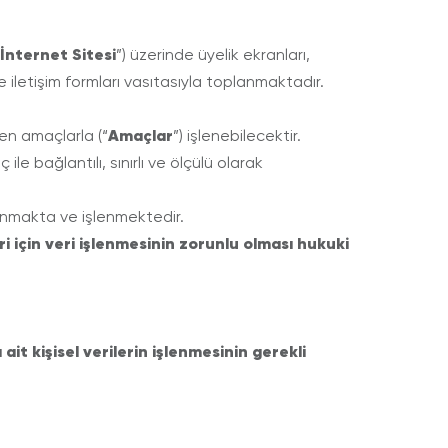
İnternet Sitesi
”) üzerinde üyelik ekranları,
e iletişim formları vasıtasıyla toplanmaktadır.
Amaçlar
len amaçlarla (“
”) işlenebilecektir.
le bağlantılı, sınırlı ve ölçülü olarak
planmakta ve işlenmektedir.
 için veri işlenmesinin zorunlu olması hukuki
it kişisel verilerin işlenmesinin gerekli