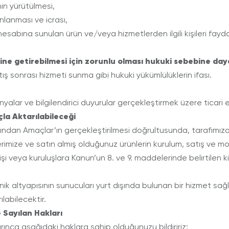
in yürütülmesi,
nlanması ve icrası,
esabına sunulan ürün ve/veya hizmetlerden ilgili kişileri fayda
e getirebilmesi için zorunlu olması hukuki sebebine daya
 sonrası hizmeti sunma gibi hukuki yükümlülüklerin ifası.
lar ve bilgilendirici duyurular gerçekleştirmek üzere ticari el
çla Aktarılabileceği
rafından Amaçlar’ın gerçekleştirilmesi doğrultusunda, tarafımız
erimize ve satın almış olduğunuz ürünlerin kurulum, satış ve m
şi veya kuruluşlara Kanun’un 8. ve 9. maddelerinde belirtilen ki
teknik altyapısının sunucuları yurt dışında bulunan bir hizmet s
labilecektir.
 Sayılan Hakları
arınca aşağıdaki haklara sahip olduğunuzu bildiririz: