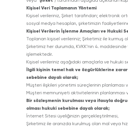
Şirket
veya “
”) tarafından aşağıda açıklanan kap
Kişisel Veri Toplamanın Yöntemi
Kişisel verileriniz, Şirket tarafından; elektronik 
sosyal medya hesapları, şirketimizin faaliyetlerin
Kişisel Verilerin İşlenme Amaçları ve Hukuki S
Toplanan kişisel verileriniz; Şirketimiz ile kurmu
Şirketimiz her durumda, KVKK’nin 4. maddesinde yer a
işlemektedir.
Kişisel verileriniz aşağıdaki amaçlarla ve hukuki 
İlgili kişinin temel hak ve özgürlüklerine za
sebebine dayalı olarak;
Müşteri ilişkileri yönetimi süreçlerinin planlaması v
Müşteri memnuniyeti aktivitelerinin planlanması v
Bir sözleşmenin kurulması veya ifasıyla doğruda
olması
hukuki sebebine dayalı olarak;
İnternet Sitesi üyeliğinizin gerçekleştirilmesi,
Şirketimiz ile aranızda kurulmuş olan mal veya hiz